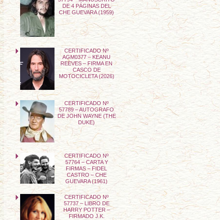
DE 4 PÁGINAS DEL
CHE GUEVARA (1959)
CERTIFICADO Nº
AGM0377 – KEANU
REEVES – FIRMA EN
CASCO DE
MOTOCICLETA (2026)
CERTIFICADO Nº
57789 – AUTOGRAFO
DE JOHN WAYNE (THE
DUKE)
CERTIFICADO Nº
57764 – CARTA Y
FIRMAS – FIDEL
CASTRO – CHE
GUEVARA (1961)
CERTIFICADO Nº
57737 – LIBRO DE
HARRY POTTER –
FIRMADO J.K.