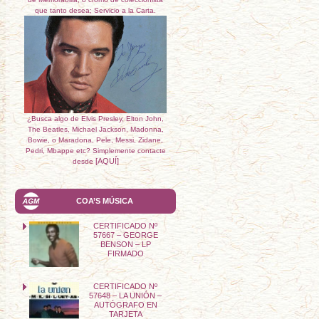
que tanto desea; Servicio a la Carta.
¿Busca algo de Elvis Presley, Elton John,
The Beatles, Michael Jackson, Madonna,
Bowie, o Maradona, Pele, Messi, Zidane,
Pedri, Mbappe etc? Simplemente contacte
[AQUÍ]
desde
COA’S MÚSICA
CERTIFICADO Nº
57667 – GEORGE
BENSON – LP
FIRMADO
CERTIFICADO Nº
57648 – LA UNIÓN –
AUTÓGRAFO EN
TARJETA