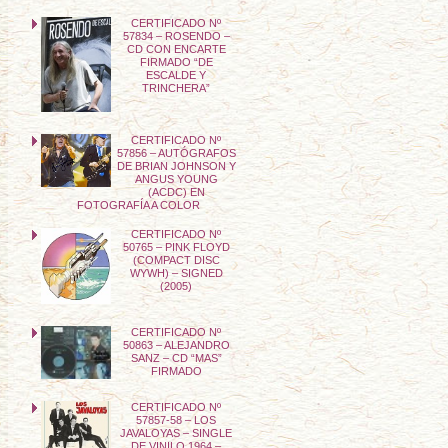
CERTIFICADO Nº
57834 – ROSENDO –
CD CON ENCARTE
FIRMADO “DE
ESCALDE Y
TRINCHERA”
CERTIFICADO Nº
57856 – AUTÓGRAFOS
DE BRIAN JOHNSON Y
ANGUS YOUNG
(ACDC) EN
FOTOGRAFÍA A COLOR
CERTIFICADO Nº
50765 – PINK FLOYD
(COMPACT DISC
WYWH) – SIGNED
(2005)
CERTIFICADO Nº
50863 – ALEJANDRO
SANZ – CD “MAS”
FIRMADO
CERTIFICADO Nº
57857-58 – LOS
JAVALOYAS – SINGLE
DE VINILO 1964 –