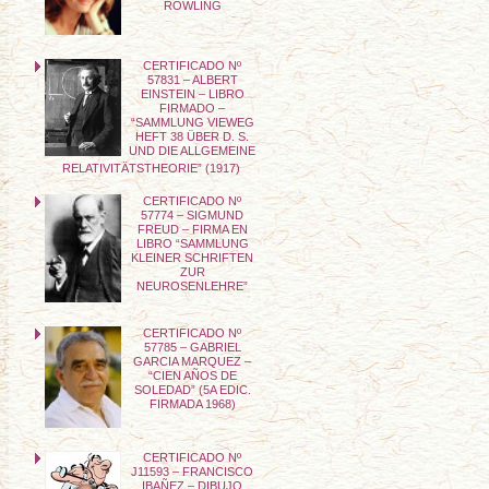
ROWLING
CERTIFICADO Nº
57831 – ALBERT
EINSTEIN – LIBRO
FIRMADO –
“SAMMLUNG VIEWEG
HEFT 38 ÜBER D. S.
UND DIE ALLGEMEINE
RELATIVITÄTSTHEORIE” (1917)
CERTIFICADO Nº
57774 – SIGMUND
FREUD – FIRMA EN
LIBRO “SAMMLUNG
KLEINER SCHRIFTEN
ZUR
NEUROSENLEHRE”
CERTIFICADO Nº
57785 – GABRIEL
GARCIA MARQUEZ –
“CIEN AÑOS DE
SOLEDAD” (5A EDIC.
FIRMADA 1968)
CERTIFICADO Nº
J11593 – FRANCISCO
IBAÑEZ – DIBUJO