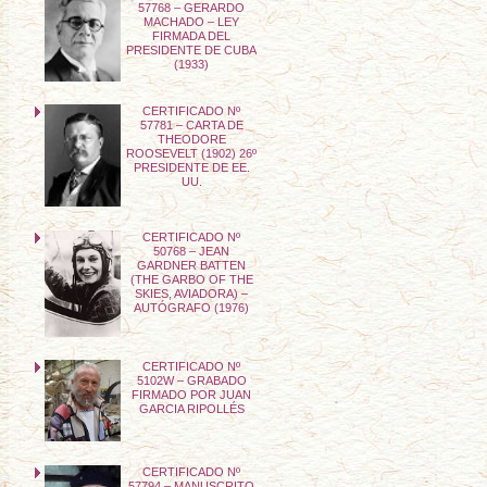
57768 – GERARDO
MACHADO – LEY
FIRMADA DEL
PRESIDENTE DE CUBA
(1933)
CERTIFICADO Nº
57781 – CARTA DE
THEODORE
ROOSEVELT (1902) 26º
PRESIDENTE DE EE.
UU.
CERTIFICADO Nº
50768 – JEAN
GARDNER BATTEN
(THE GARBO OF THE
SKIES, AVIADORA) –
AUTÓGRAFO (1976)
CERTIFICADO Nº
5102W – GRABADO
FIRMADO POR JUAN
GARCIA RIPOLLÉS
CERTIFICADO Nº
57794 – MANUSCRITO