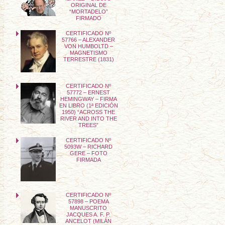
ORIGINAL DE
“MORTADELO”
FIRMADO
CERTIFICADO Nº
57766 – ALEXANDER
VON HUMBOLTD –
MAGNETISMO
TERRESTRE (1831)
CERTIFICADO Nº
57772 – ERNEST
HEMINGWAY – FIRMA
EN LIBRO (1ª EDICIÓN
1950) “ACROSS THE
RIVER AND INTO THE
TREES”
CERTIFICADO Nº
5093W – RICHARD
GERE – FOTO
FIRMADA
CERTIFICADO Nº
57898 – POEMA
MANUSCRITO
JACQUES A. F. P.
ANCELOT (MILÁN