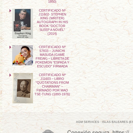
1850)
CERTIFICADO Nº
J11602- STEPHEN
KING (WRITER)
AUTOGRAPH IN HIS
BOOK “DOCTOR
SLEEP A NOVEL”
(2014)
CERTIFICADO Nº
57833 – JUNICHI
MASUDA (GAME
FREAK) – LIBRETA DE
POKEMON “ESPADA Y
ESCUDO” FIRMADA
CERTIFICADO Nº
J11603 – LIBRO
“QUOTATIONS FROM
CHAIRMAN” –
FIRMADO POR MAO
TSE-TUNG (1893-1976)
AGM SERVICES · ISLAS BALEARES (E