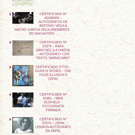
CERTIFICADO Nº
AGM0400 –
AUTOGRAFOS DE
ANTONIO VEGA &
NACHO GARCIA VEGA (MIEMBROS
DE NACHA POP)
CERTIFICADO Nº
57879 – RAFA
SÁNCHEZ (LA UNIÓN)
– AUTÓGRAFO CON
TEXTO “MARACAIBO”
CERTIFICADO 57725 –
GUNS N’ ROSES – USE
YOUR ILLUSION II
(2016)
CERTIFICADO Nº
57681 – MIKE
OLDFIELD –
FOTOGRAFÍA
FIRMADA
CERTIFICADO Nº
57670 – JOHN
LENNON AUTOGRÁFO
EN PAPEL